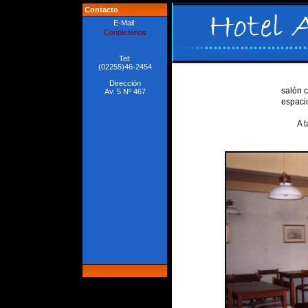
Contacto
E-Mail:
Contáctenos
Tel:
(02255)46-2454
Dirección
salón c
Av. 5 Nº 467
espacio
A t