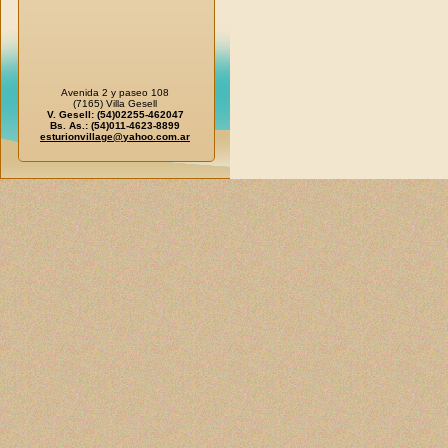
Avenida 2 y paseo 108
(7165) Villa Gesell
V. Gesell: (54)02255-462047
Bs. As.: (54)011-4623-8899
esturionvillage@yahoo.com.ar