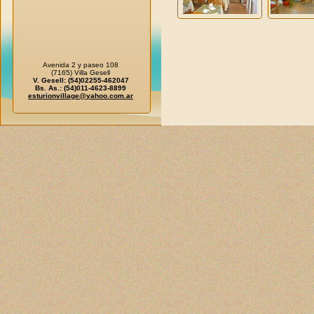
Avenida 2 y paseo 108
(7165) Villa Gesell
V. Gesell: (54)02255-462047
Bs. As.: (54)011-4623-8899
esturionvillage@yahoo.com.ar