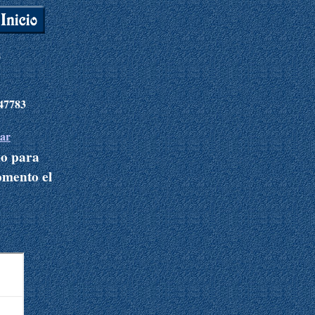
8
547783
.ar
mo para
omento el