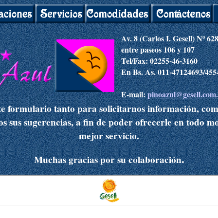
Av. 8 (Carlos I. Gesell) Nº 62
entre paseos 106 y 107
Tel/Fax: 02255-46-3160
En Bs. As. 011-47124693/45
E-mail:
pinoazul@gesell.com
te formulario tanto para solicitarnos información, co
os sus sugerencias, a fin de poder ofrecerle en todo m
mejor servicio.
.
Muchas gracias por su colaboración