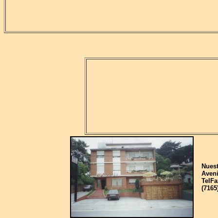
Nuestr
Avenid
TelFax:
(7165) 