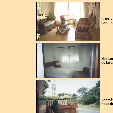
LOBBY
Con un 
Habitac
de lava
Además 
ricos d