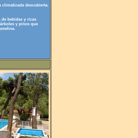
a climatizada descubierta.
de bebidas y ricas
árboles y pinos que
geselina.