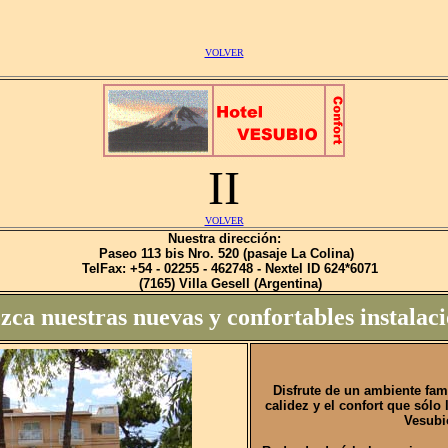
VOLVER
II
VOLVER
N
uestra dirección:
Paseo 113 bis Nro. 520 (pasaje La Colina)
TelFax: +54 - 02255 - 462748 - Nextel ID 624*6071
(7165) Villa Gesell (Argentina)
ca nuestras nuevas y confortables instalaci
Disfrute de un ambiente fami
calidez y el confort que sólo 
Vesubi