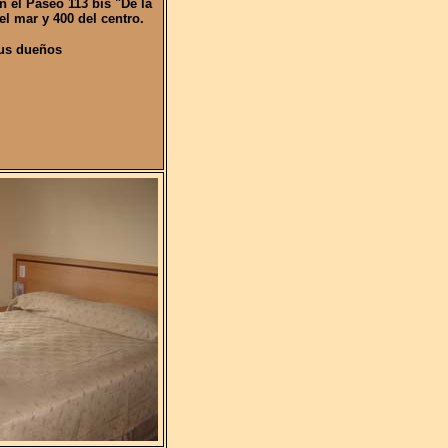
 el Paseo 113 bis "De la
el mar y 400 del centro.
sus dueños