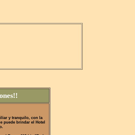
ones!!
liar y tranquilo, con la
le puede brindar el Hotel
o.