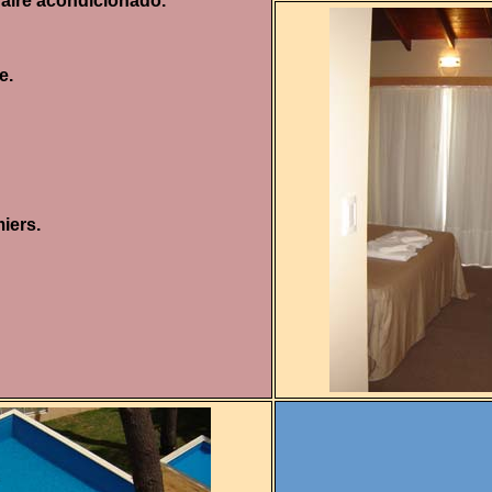
aire acondicionado.
e.
iers.