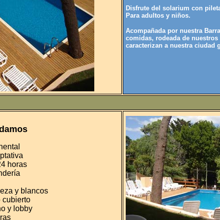
Disfrute del solarium con pilet
Para adultos y niños.
Acompañada por nuestra Barra 
comidas, rodeada de nuestros 
caracterizan a nuestra ciudad 
indamos
nental
ptativa
24 horas
ndería
ieza y blancos
 cubierto
o y lobby
ras