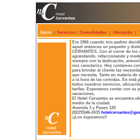
Inicio
|
Servicios
|
Comodidades
|
Ubicación
|
Era 1966 cuando mis padres decid
aquel entonces un pequeño y dist
CERVANTES. Con el correr de los 
agrandando, refaccionando y mode
siempre con la dedicación, armoní
nos caracterizo. Hoy contamos con
para brindar al cliente las necesid
que necesita. Tanto en materia de
a la hora de las comidas. En está 
todos nuestros servicios, ubicació
tarifas. Esperamos contar con su p
vacaciones.
El Hotel Cervantes se encuentra ub
medio de la ciudad.
Avenida 3 y Paseo 120
(02255)46-2435
hotelcervantes@ges
¡¡Los esperamos!!