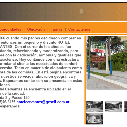
omodidades
|
Ubicación
|
Tarifas
|
Contáctenos
966 cuando mis padres decidieron comprar en
 entonces un pequeño y distinto HOTEL
NTES. Con el correr de los años se fue
dando, refaccionando y modernizando, pero
re con la dedicación, armonía y gentileza que
aracterizo. Hoy contamos con una estructura
brindar al cliente las necesidades de confort
ecesita. Tanto en materia de alojamiento como
hora de las comidas. En está pagina encontrara
 nuestros servicios, ubicación geográfica y
as. Esperamos contar con su presencia en estas
iones.
tel Cervantes se encuentra ubicado en el
 de la ciudad.
da 3 y Paseo 120
5)46-2435
hotelcervantes@gesell.com.ar
 esperamos!!