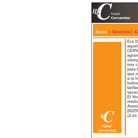
Inicio
|
Servicios
|
C
Era 1
aquel
CERVA
agran
siemp
nos c
para 
que n
a la 
todos
tarif
vacac
El Ho
medio
Aveni
(0225
¡¡Los