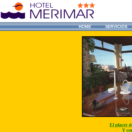
HOME
SERVICIOS
El placer d
Y con